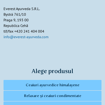
Everest Ayurveda S.R.L.
Bystrá 761/10
Praga 9, 193 00
Republica Cehă
tlf/fax +420 241 404 004
info@everest-ayurveda.com
Alege produsul
Ceaiuri ayurvedice himalayene
Relaxare și ceaiuri condimentate