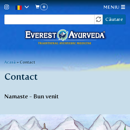
0
MENIU
Formular
Mergi
Căutare
la
de
conţinutul
căutare
principal
Eşti
Acasă
»
Contact
aici
Contact
Namaste - Bun venit