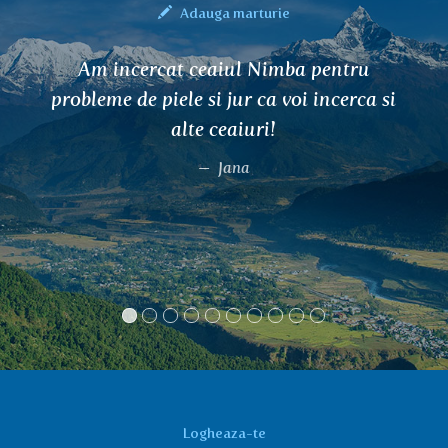
Adauga marturie
Am incercat ceaiul Nimba pentru
probleme de piele si jur ca voi incerca si
alte ceaiuri!
Jana
Logheaza-te