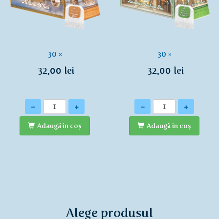
30 ×
30 ×
32,00 lei
32,00 lei
Cantitate
Cantitate
-
+
-
+
Adaugă în coş
Adaugă în coş
Alege produsul