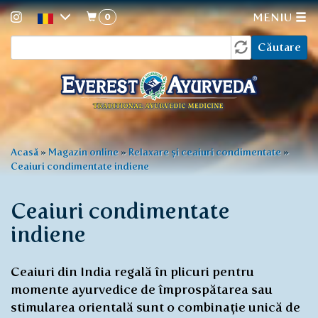
0
MENIU
Formular
Mergi
Căutare
la
de
conţinutul
căutare
principal
Eşti
Acasă
»
Magazin online
»
Relaxare și ceaiuri condimentate
»
Ceaiuri condimentate indiene
aici
Ceaiuri condimentate
indiene
Ceaiuri din India regală în plicuri pentru
momente ayurvedice de împrospătarea sau
stimularea orientală sunt o combinație unică de