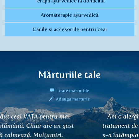
Terapii ayurvedice la domiciliu
Aromaterapie ayurvedică
Canile și accesoriile pentru ceai
Mărturiile tale
Toate marturiile
Adauga marturie
Am o alergie la polen. Am efectuat un
tratament de 7 ani pe imunologie, dar nu
s-a întâmplat nimic. Am început să beau