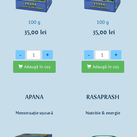
100 g
100 g
35,00 lei
35,00 lei
Cantitate
Cantitate
-
+
-
+
Adaugă în coş
Adaugă în coş
APANA
RASAPRASH
Menstruație ușoară
Nutritie & energie