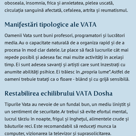
oboseala, insomnia, frica și anxietatea, pielea uscată,
circulația sanguină afectată, cefaleea, artrita și reumatismul.
Manifestări tipologice ale VATA
Oamenii Vata sunt buni profesori, programatori și lucrători
media. Au o capacitate naturală de a organiza rapid și de a
procesa în mod clar datele. Le place să facă lucrurile cât mai
repede posibil și adesea fac mai multe activități în același
timp. Ei sunt adesea savanți și artiști care sunt înzestrați cu
anumite abilități psihice. Ei trăiesc în „propria lume”. Astfel de
oameni trebuie tratați ca o floare - blând și cu grijă sensibilă.
Restabilirea echilibrului VATA Dosha
Tipurile Vata au nevoie de un fundal bun, un mediu liniștit și
un sentiment de securitate. Ar trebui să evite efortul mental,
lucrul târziu în noapte, frigul și înghețul, alimentele crude și
băuturile reci. Este recomandabil să reduceți munca la
computer, vizionarea la televizor și suprasolicitarea.