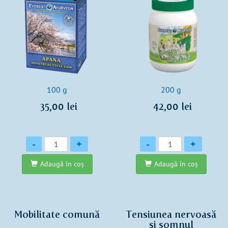
100 g
200 g
35,00 lei
42,00 lei
Cantitate
Cantitate
-
+
-
+
Adaugă în coş
Adaugă în coş
Mobilitate comună
Tensiunea nervoasă
și somnul