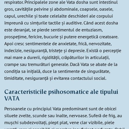
respirator. Principalele zone ale Vata dosha sunt intestinul
gros, cavitățile pelvine și abdominale, coapsele, oasele,
capul, urechile și toate celelalte deschideri ale corpului
împreună cu simțurile tactile și auditive. Când acest dosha
este deranjat, se pierde sentimentul de entuziasm,
prospețime, fericire, bucurie și putere energetică creatoare.
Apoi cresc sentimentele de anxietate, frică, nervozitate,
indecizie, nesiguranță, tristețe și depresie. Există o percepție
mai mare a durerii, rigidității, crăpăturilor în articulații,
crampe sau tremurături generale. Dacă Vata se abate de la
condiția sa inițială, duce la sentimente de singurătate,
timiditate, nesiguranță și evitarea contactului social.
Caracteristicile psihosomatice ale tipului
VATA
Persoanele cu principiul Vata predominant sunt de obicei
siluete zvelte, scunde sau înalte, nervoase. Suferă de frig, au
mușchi subdezvoltați, piept plat, vene clar vizibile, piele