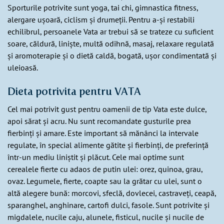
Sporturile potrivite sunt yoga, tai chi, gimnastica fitness,
alergare ușoară, ciclism și drumeții. Pentru a-și restabili
echilibrul, persoanele Vata ar trebui să se trateze cu suficient
soare, căldură, liniște, multă odihnă, masaj, relaxare regulată
și aromoterapie și o dietă caldă, bogată, ușor condimentată și
uleioasă.
Dieta potrivita pentru VATA
Cel mai potrivit gust pentru oamenii de tip Vata este dulce,
apoi sărat și acru. Nu sunt recomandate gusturile prea
fierbinți și amare. Este important să mănânci la intervale
regulate, în special alimente gătite și fierbinți, de preferință
într-un mediu liniștit și plăcut. Cele mai optime sunt
cerealele fierte cu adaos de putin ulei: orez, quinoa, grau,
ovaz. Legumele, fierte, coapte sau la grătar cu ulei, sunt o
altă alegere bună: morcovi, sfeclă, dovlecei, castraveți, ceapă,
sparanghel, anghinare, cartofi dulci, fasole. Sunt potrivite și
migdalele, nucile caju, alunele, fisticul, nucile și nucile de