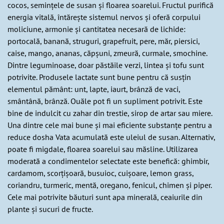
cocos, semințele de susan și floarea soarelui. Fructul purifică
energia vitală, întărește sistemul nervos și oferă corpului
moliciune, armonie și cantitatea necesară de lichide:
portocală, banană, struguri, grapefruit, pere, măr, piersici,
caise, mango, ananas, căpșuni, zmeură, curmale, smochine.
Dintre leguminoase, doar păstăile verzi, lintea și tofu sunt
potrivite. Produsele lactate sunt bune pentru că susțin
elementul pământ: unt, lapte, iaurt, brânză de vaci,
smântână, brânză. Ouăle pot fi un supliment potrivit. Este
bine de indulcit cu zahar din trestie, sirop de artar sau miere.
Una dintre cele mai bune și mai eficiente substanțe pentru a
reduce dosha Vata acumulată este uleiul de susan. Alternativ,
poate fi migdale, floarea soarelui sau măsline. Utilizarea
moderată a condimentelor selectate este benefică: ghimbir,
cardamom, scorțișoară, busuioc, cuișoare, lemon grass,
coriandru, turmeric, mentă, oregano, fenicul, chimen și piper.
Cele mai potrivite băuturi sunt apa minerală, ceaiurile din
plante și sucuri de fructe.