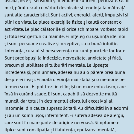
uscată, rece și sensibilă și membre insuficient perfuzate. Ochii
mici, părul uscat cu vârfuri despicate și tendința la mătreață
sunt alte caracteristici. Sunt activi, energici, alerti, impulsivi si
plini de viata. Le place exercițiile fizice și caută constant o
activitate. Le plac călătoriile și orice schimbare, vorbesc rapid
și folosesc gesturi cu mâinile. Ei înțeleg cu ușurință idei noi
și sunt persoane creative și receptive, cu o bună intuiție.
Toleranța, curajul și perseverența nu sunt punctele lor forte.
Sunt predispuși la indecizie, nervozitate, anxietate și frică,
precum și labilitate și tulburări mentale. Le lipsește
încrederea și, prin urmare, adesea nu au o părere prea buna
despre ei înșiși. Ei arată o voință mai slabă și o memorie pe
termen scurt. Ei pot trezi în ei înșiși un mare entuziasm, care
însă în curând scade. Ei sunt capabili să dezvolte multă
muncă, dar totul în detrimentul efortului excesiv și al
insomniei din cauza suprasolicitarii. Au dificultăți în a adormi
și au un somn ușor, intermitent. Ei suferă adesea de alergii,
care sunt în mare parte de origine nervoasă. Simptomele
tipice sunt constipația și flatulența, epuizarea mentală,