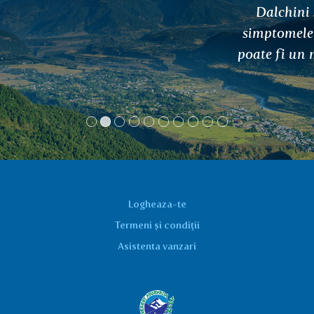
Dalchini și, după două zile, toate
simptomele au dispărut. Nu știu dacă
poate fi un miracol, dar cred că e așa :)
Slávka, Košice
Logheaza-te
Termeni și condiții
Asistenta vanzari