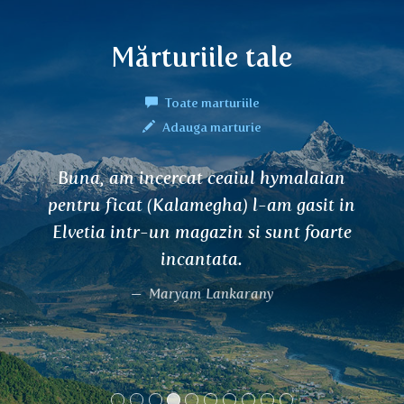
Mărturiile tale
Toate marturiile
Adauga marturie
Buna, am incercat ceaiul hymalaian
pentru ficat (Kalamegha) l-am gasit in
Elvetia intr-un magazin si sunt foarte
incantata.
Maryam Lankarany