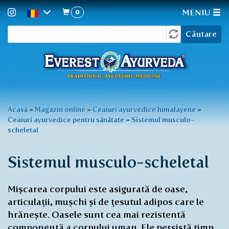
0
MENIU
Formular
Mergi
Căutare
la
de
conţinutul
căutare
principal
Eşti
Acasă
»
Magazin online
»
Ceaiuri ayurvedice himalayene
»
Ceaiuri ayurvedice pentru sănătate
»
Sistemul musculo-
aici
scheletal
Sistemul musculo-scheletal
Mișcarea corpului este asigurată de oase,
articulații, mușchi și de țesutul adipos care le
hrănește. Oasele sunt cea mai rezistentă
componentă a corpului uman. Ele persistă timp