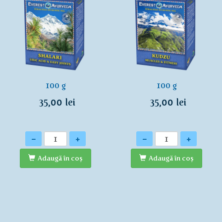
100 g
100 g
35,00 lei
35,00 lei
Cantitate
Cantitate
-
+
-
+
Adaugă în coş
Adaugă în coş