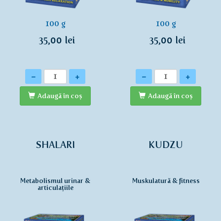
100 g
100 g
35,00 lei
35,00 lei
Cantitate
Cantitate
-
+
-
+
Adaugă în coş
Adaugă în coş
SHALARI
KUDZU
Metabolismul urinar &
Muskulatură & fitness
articulațiile