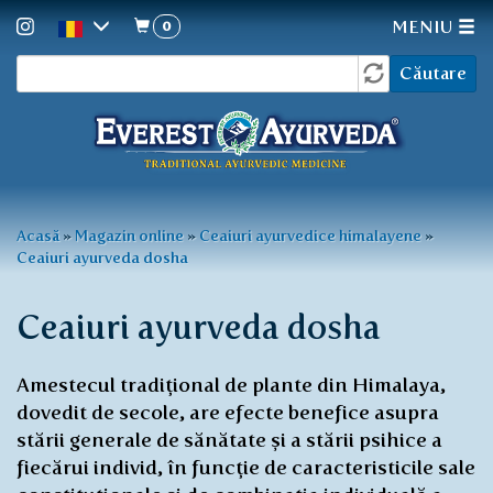
0
MENIU
Formular
Mergi
Căutare
la
de
conţinutul
căutare
principal
Eşti
Acasă
»
Magazin online
»
Ceaiuri ayurvedice himalayene
»
Ceaiuri ayurveda dosha
aici
Ceaiuri ayurveda dosha
Amestecul tradițional de plante din Himalaya,
dovedit de secole, are efecte benefice asupra
stării generale de sănătate și a stării psihice a
fiecărui individ, în funcție de caracteristicile sale