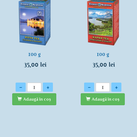
100 g
100 g
35,00 lei
35,00 lei
Cantitate
Cantitate
-
+
-
+
Adaugă în coş
Adaugă în coş