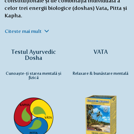
constituționale și de combinația individuală a
celor trei energii biologice (doshas) Vata, Pitta și
Kapha.
Citeste mai mult
Testul Ayurvedic
VATA
Dosha
Cunoaște-ți starea mentală și
Relaxare & bunăstare mentală
fizică