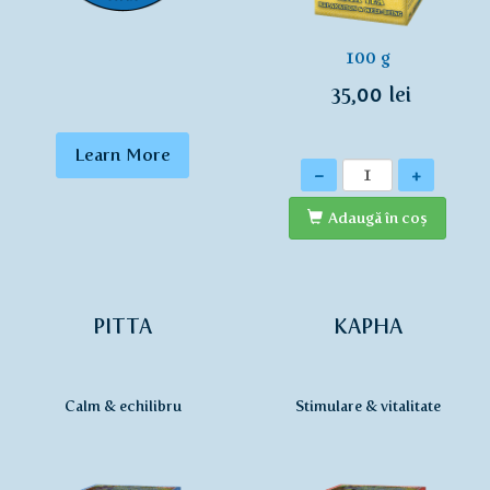
100 g
35,00 lei
Learn More
Cantitate
-
+
Adaugă în coş
PITTA
KAPHA
Calm & echilibru
Stimulare & vitalitate