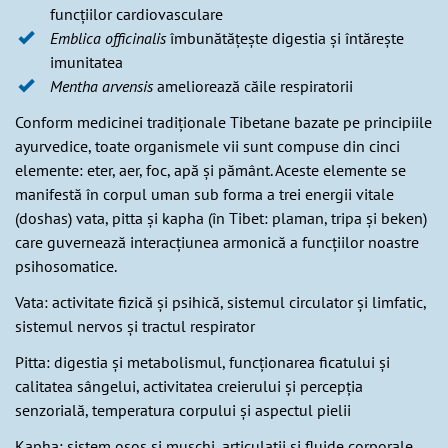
funcțiilor cardiovasculare
Emblica officinalis
îmbunătățește digestia și întărește
imunitatea
Mentha arvensis
ameliorează căile respiratorii
Conform medicinei tradiționale Tibetane bazate pe principiile
ayurvedice, toate organismele vii sunt compuse din cinci
elemente: eter, aer, foc, apă și pământ. Aceste elemente se
manifestă în corpul uman sub forma a trei energii vitale
(doshas) vata, pitta și kapha (în Tibet: plaman, tripa și beken)
care guvernează interacțiunea armonică a funcțiilor noastre
psihosomatice.
Vata: activitate fizică și psihică, sistemul circulator și limfatic,
sistemul nervos și tractul respirator
Pitta: digestia și metabolismul, funcționarea ficatului și
calitatea sângelui, activitatea creierului și percepția
senzorială, temperatura corpului și aspectul pielii
Kapha: sistem osos și mușchi, articulații și fluide corporale,