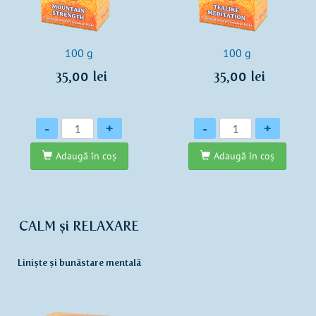
100 g
100 g
35,00 lei
35,00 lei
Cantitate
Cantitate
-
+
-
+
Adaugă în coş
Adaugă în coş
CALM și RELAXARE
Liniște și bunăstare mentală