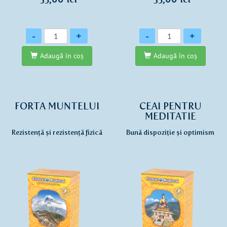
Cantitate
Cantitate
-
+
-
+
Adaugă în coş
Adaugă în coş
FORTA MUNTELUI
CEAI PENTRU
MEDITATIE
Rezistență și rezistență fizică
Bună dispoziție și optimism