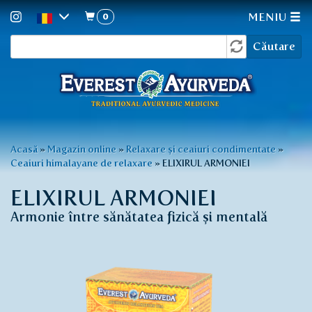
0
MENIU
Formular
Mergi
Căutare
la
de
conţinutul
căutare
principal
Eşti
Acasă
»
Magazin online
»
Relaxare și ceaiuri condimentate
»
Ceaiuri himalayane de relaxare
»
ELIXIRUL ARMONIEI
aici
ELIXIRUL ARMONIEI
Armonie între sănătatea fizică și mentală