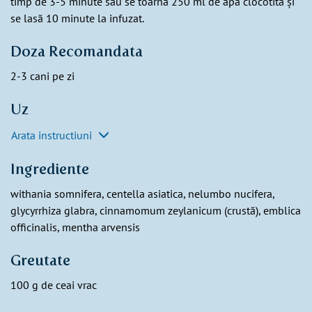
timp de 3-5 minute sau se toarnă 250 ml de apă clocotită și
se lasă 10 minute la infuzat.
Doza Recomandata
2-3 cani pe zi
Uz
Arata instructiuni
Ingrediente
withania somnifera, centella asiatica, nelumbo nucifera,
glycyrrhiza glabra, cinnamomum zeylanicum (crustă), emblica
officinalis, mentha arvensis
Greutate
100 g de ceai vrac