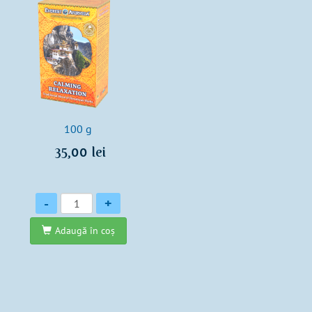
100 g
35,00 lei
Cantitate
-
+
Adaugă în coş