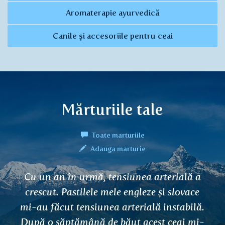
Aromaterapie ayurvedică
Canile și accesoriile pentru ceai
Mărturiile tale
Toate marturiile
Adauga marturie
 a
Bună, folosesc ceaiul Arjuna pentru
e
activitate cardiacă de două luni. Am 
ă.
aritmie și ceaiul ma ajutat. Nu simt
i-
palpitații neregulate și mă simt bine.