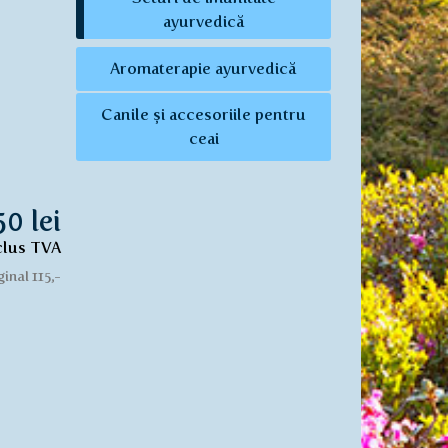
ayurvedică
Aromaterapie ayurvedică
Canile și accesoriile pentru
ceai
50 lei
clus TVA
ginal 115,-