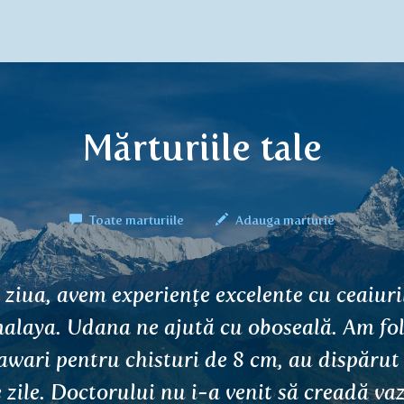
Mărturiile tale
Toate marturiile
Adauga marturie
ună ziua, bunica mea are multe probleme 
tate. Unul dintre ele este alimentarea cu 
uficientă a picioarelor. Se trezește noapte
rere, dar nimic nu o ajută. După ce a încer