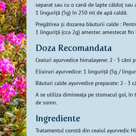
separat sau cu o cană de lapte călduț sau 
1 linguriță (5g) în 250 ml de apă caldă.
Pregătirea și dozarea băuturii calde : Pen
1 linguriță (cca 2g) amestec amestecat fin
Doza Recomandata
Ceaiuri ayurvedice himalayene: 2 - 3 căni p
Elixiruri ayurvedice: 1 linguriță (5g / lingur
Băuturi calde ayurvedice preparate: 2 - 3 că
A se utiliza dimineața pe stomacul gol, în 
de somn.
Ingrediente
Tratamentul constă din ceaiul ayurvedic Hi