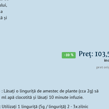
lui,
 a
ă și
Preţ: 103,
-10 %
in
pret ori
 : Lăsați o linguriță de amestec de plante (cca 2g) să
 ml apă clocotită și lăsați 10 minute infuzie.
Utilizați 1 linguriță (5g / linguriță) 2 - 3x zilnic