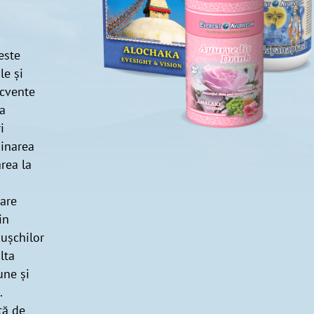
este
le și
ecvente
ea
i
minarea
rea la
are
in
mușchilor
lta
une și
.
tă de