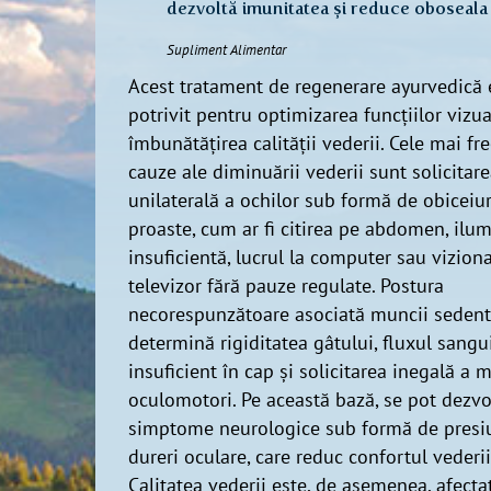
dezvoltă imunitatea și reduce oboseala
Supliment Alimentar
Acest tratament de regenerare ayurvedică 
potrivit pentru optimizarea funcțiilor vizua
îmbunătățirea calității vederii. Cele mai fr
cauze ale diminuării vederii sunt solicitar
unilaterală a ochilor sub formă de obiceiur
proaste, cum ar fi citirea pe abdomen, ilu
insuficientă, lucrul la computer sau viziona
televizor fără pauze regulate. Postura
necorespunzătoare asociată muncii sedent
determină rigiditatea gâtului, fluxul sangu
insuficient în cap și solicitarea inegală a 
oculomotori. Pe această bază, se pot dezvo
simptome neurologice sub formă de presi
dureri oculare, care reduc confortul vederii
Calitatea vederii este, de asemenea, afecta