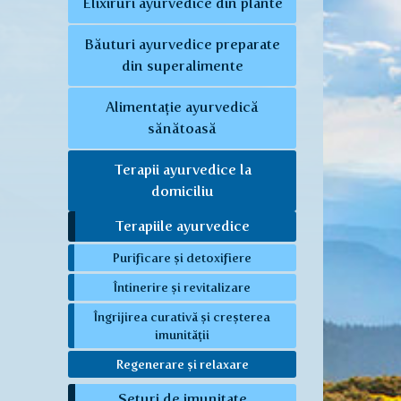
Elixiruri ayurvedice din plante
Băuturi ayurvedice preparate
din superalimente
Alimentație ayurvedică
sănătoasă
Terapii ayurvedice la
domiciliu
Terapiile ayurvedice
Purificare și detoxifiere
Întinerire și revitalizare
Îngrijirea curativă și creșterea
imunității
Regenerare și relaxare
Seturi de imunitate