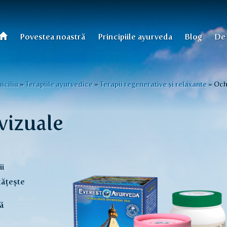
Povestea noastră
Principiile ayurveda
Blog
De
iciliu
»
Terapiile ayurvedice
»
Terapii regenerative și relaxante
»
Ochi
 vizuale
ii
ățește
ă