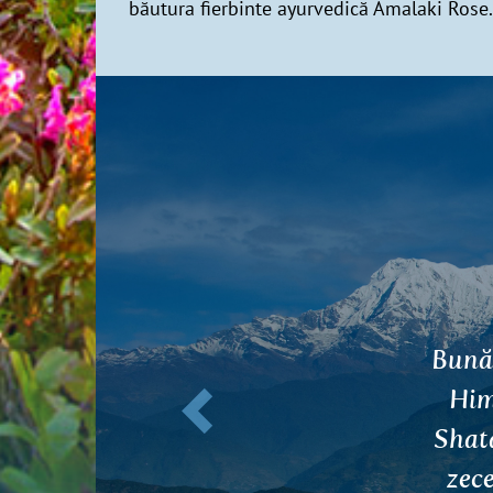
băutura fierbinte ayurvedică Amalaki Rose.
Anterior
B
sănă
ins
du