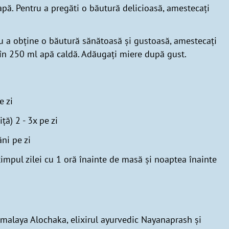
apă. Pentru a pregăti o băutură delicioasă, amestecați
tru a obține o băutură sănătoasă și gustoasă, amestecați
 în 250 ml apă caldă. Adăugați miere după gust.
e zi
iță) 2 - 3x pe zi
ni pe zi
timpul zilei cu 1 oră înainte de masă și noaptea înainte
malaya Alochaka, elixirul ayurvedic Nayanaprash și