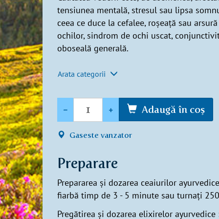
tensiunea mentală, stresul sau lipsa somnu
ceea ce duce la cefalee, roșeață sau arsură
ochilor, sindrom de ochi uscat, conjunctivit
oboseală generală.
Arata categorii
Cantitate
-
+
Adaugă în coş
Gaseste vanzator
Preparare
Prepararea și dozarea ceaiurilor ayurvedice
fiarbă timp de 3 - 5 minute sau turnați 250
Pregătirea și dozarea elixirelor ayurvedice : 