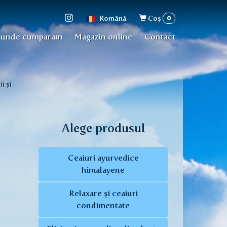
Formular
0
Română
Coş
de
 unde cumparam
Magazin online
Contact
căutare
i și
Alege produsul
Ceaiuri ayurvedice
himalayene
Relaxare și ceaiuri
condimentate