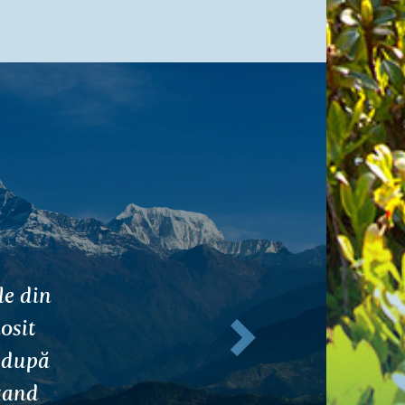
de
Următorul
sânge
a în
cat