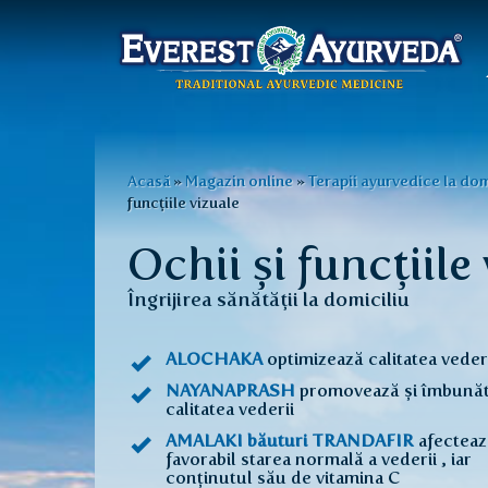
Meniu
principal
Mergi
la
Eşti
Acasă
»
Magazin online
»
Terapii ayurvedice la dom
conţinutul
funcțiile vizuale
aici
principal
Ochii și funcțiile
Îngrijirea sănătății la domiciliu
ALOCHAKA
optimizează calitatea veder
NAYANAPRASH
promovează și îmbunăt
calitatea vederii
AMALAKI băuturi TRANDAFIR
afecteaz
favorabil starea normală a vederii , iar
conținutul său de vitamina C