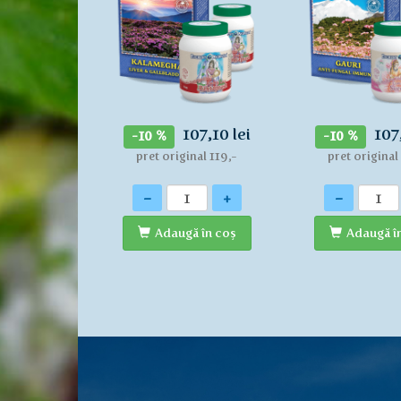
107,10 lei
107
-10 %
-10 %
pret original 119,-
pret original
Cantitate
Cantitate
-
+
-
Adaugă în coş
Adaugă î