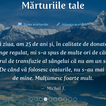
Mărturiile tale
Toate marturiile
Adauga marturie
nă ziua, acum folosesc ceaiul pentru memo
ahmi și ceaiul pentru ficat Kalamegha și s
arte mulțumit de ei. Combinația de plante 
l dvs. este o plăcere și pentru suflet. Mulț
Ing. Zdeněk Klouček, Žatec