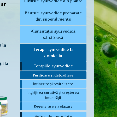
Elixiruri ayurvedice din plante
nar
Băuturi ayurvedice preparate
din superalimente
Alimentație ayurvedică
sănătoasă
 la
Terapii ayurvedice la
domiciliu
ii la
Terapiile ayurvedice
Purificare și detoxifiere
Întinerire și revitalizare
Îngrijirea curativă și creșterea
imunității
Regenerare și relaxare
Seturi de imunitate