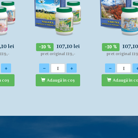
,10 lei
107,10 lei
107,10
-10 %
-10 %
 119,-
pret original 119,-
pret original 119
Cantitate
Cantitate
+
-
+
-
n coş
Adaugă în coş
Adaugă în c