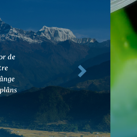
rie
Următorul
unt
din
umesc.