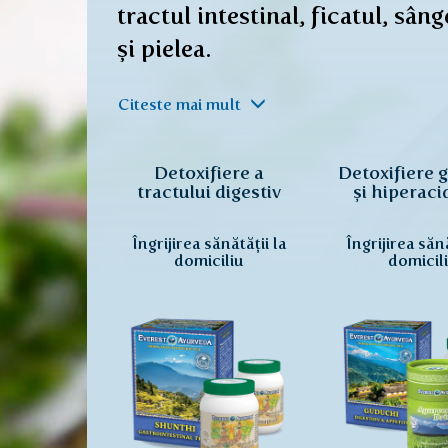
tractul intestinal, ficatul, sâng
și pielea.
Citeste mai mult
Detoxifiere a
Detoxifiere g
tractului digestiv
și hiperaci
Îngrijirea sănătății la
Îngrijirea sănă
domiciliu
domicil