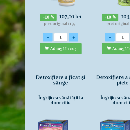
107,10 lei
103,
-10 %
-10 %
pret original 119,-
pret original
Cantitate
Cantitate
-
+
-
Adaugă în coş
Adaugă î
Detoxifiere a ficat și
Detoxifiere a 
sânge
piele
Îngrijirea sănătății la
Îngrijirea sănă
domiciliu
domicil