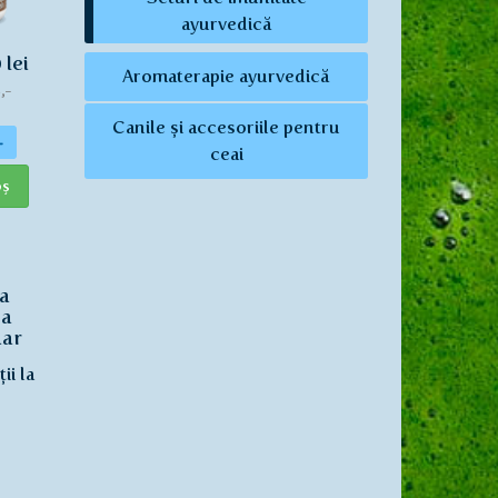
ayurvedică
 lei
Aromaterapie ayurvedică
,-
Canile și accesoriile pentru
+
ceai
oş
 a
 a
nar
ii la