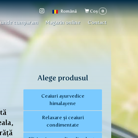
Formular
0
Română
Coş
de
 unde cumparam
Magazin online
Contact
căutare
Alege produsul
Ceaiuri ayurvedice
himalayene
ată
Relaxare și ceaiuri
ala,
condimentate
răță