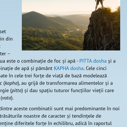
set
vin din
c
ter –
oua este o combinație de foc și apă -
PITTA dosha
și a
binație de apă și pământ
KAPHA dosha
. Cele cinci
te în cele trei forțe de viață de bază modelează
c (
kapha
), au grijă de transformarea alimentelor și a
rgie (
pitta
) și dau spațiu tuturor funcțiilor vieții care
(
vata
).
 dintre aceste combinatii sunt mai predominante în noi
răsăturile noastre de caracter și tendințele de
ține diferitele forțe în echilibru, adică în raportul