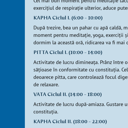
Cel mai bun moment pentru meditație tăcută
exercițiul de respirație ulterior, aduce puter
KAPHA Ciclul I. (6:00 - 10:00)
După trezire, bea un pahar cu apă caldă, me
moment pentru meditație, yoga, exerciții și
dormim la această oră, ridicarea va fi mai 
PITTA Ciclul I. (10:00 - 14:00)
Activitate de lucru dimineața. Prânz între
sățioase în conformitate cu constituția. 
deoarece pitta, care controlează focul dige
de relaxare.
VATA Ciclul II. (14:00 - 18:00)
Activitate de lucru după-amiaza. Gustare 
constituția.
KAPHA Ciclul II. (18:00 - 22:00)