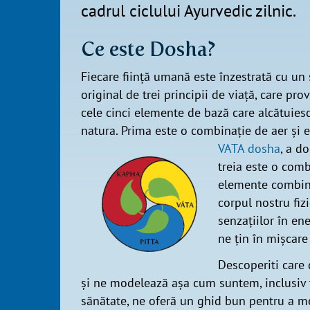
cadrul ciclului Ayurvedic zilnic.
Ce este Dosha?
Fiecare ființă umană este înzestrată cu un 
original de trei principii de viață, care pro
cele cinci elemente de bază care alcătuies
natura. Prima este o combinație de aer și e
VATA dosha
, a d
treia este o com
elemente combina
corpul nostru fizi
senzațiilor în ene
ne țin în mișcare 
Descoperiti care
și ne modelează așa cum suntem, inclusiv t
sănătate, ne oferă un ghid bun pentru a men