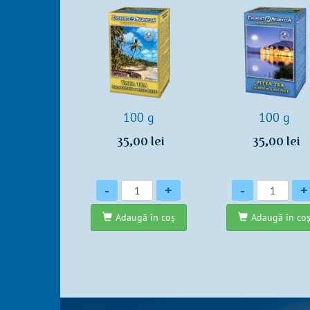
100 g
100 g
35,00 lei
35,00 lei
Cantitate
Cantitate
-
+
-
+
Adaugă în coş
Adaugă în co