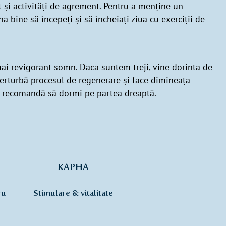
 și activități de agrement. Pentru a menține un
na bine să începeți și să încheiați ziua cu exerciții de
ai revigorant somn. Daca suntem treji, vine dorinta de
rturbă procesul de regenerare și face dimineața
 recomandă să dormi pe partea dreaptă.
KAPHA
ru
Stimulare & vitalitate