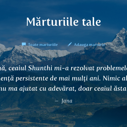
Mărturiile tale
Toate marturiile
Adauga marturie
inte de a încerca ceaiurile Everest Ayurveda
xista un ceai care să mă ajute. Ceaiul dvst
ezintă parte integrantă din kitul de prim-a
a domiciliu și mă mențin fascinat de efectel
pot stai fără Udana după muncă.
Jan Mazanec, zdravotní masáže Praha 6