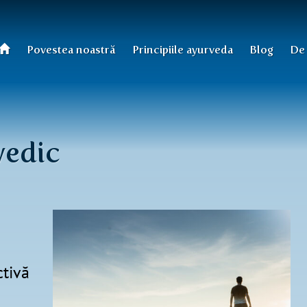
Povestea noastră
Principiile ayurveda
Blog
De
vedic
i
ctivă