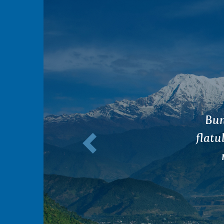
Anterior
Îna
e
repr
de l