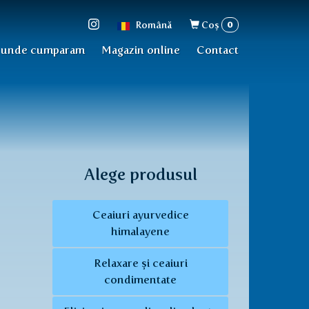
Formular
0
Română
Coş
de
 unde cumparam
Magazin online
Contact
căutare
Alege produsul
Ceaiuri ayurvedice
himalayene
Relaxare și ceaiuri
condimentate