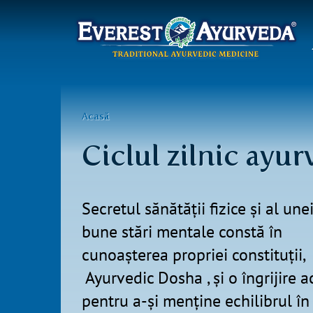
Meniu
principal
Mergi
la
Eşti
Acasă
conţinutul
aici
principal
Ciclul zilnic ayur
Secretul sănătății fizice și al une
bune stări mentale constă în
cunoașterea propriei constituții,
Ayurvedic Dosha , și o îngrijire a
pentru a-și menține echilibrul în