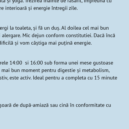
 și yoga. Trezirea înainte de răsărit, împreună cu
e interioară și energie întregii zile.
rgi la toaleta, și fă un duș. Al doilea cel mai bun
 alergare. Mic dejun conform constitutiei. Dacă încă
dificilă și vom câștiga mai puțină energie.
 orele 14:00 si 16:00 sub forma unei mese gustoase
Cel mai bun moment pentru digestie și metabolism,
stiv, este activ. Ideal pentru a completa cu 15 minute
ușoară de după-amiază sau cină în conformitate cu