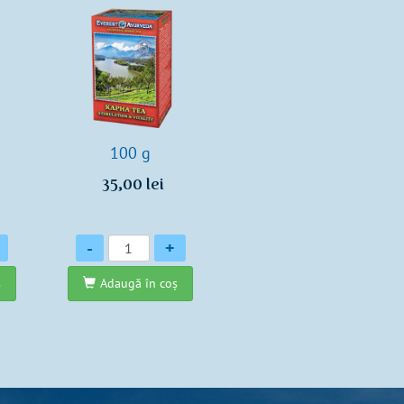
100 g
35,00 lei
Cantitate
-
+
ş
Adaugă în coş