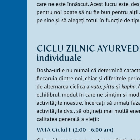
care ne este înnăscut. Acest lucru este, des
pentru noi poate să nu fie bun pentru alții
pe sine și să alegeți totul în funcție de tip
CICLU ZILNIC AYURVEDIC
individuale
Dosha-urile nu numai că determină caracter
fiecăruia dintre noi, chiar și diferitele per
de alternarea ciclică a
vata
,
pitta
și
kapha
.
echilibrul, modul în care ne simțim și mo
activitățile noastre. Încercați să urmați faz
activitățile dvs., să obțineți mai multă ene
calitatea generală a vieții:
VATA Ciclul I. (2:00 - 6:00 am)