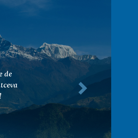
, nu
Următorul
ra
jutor
e. Nu