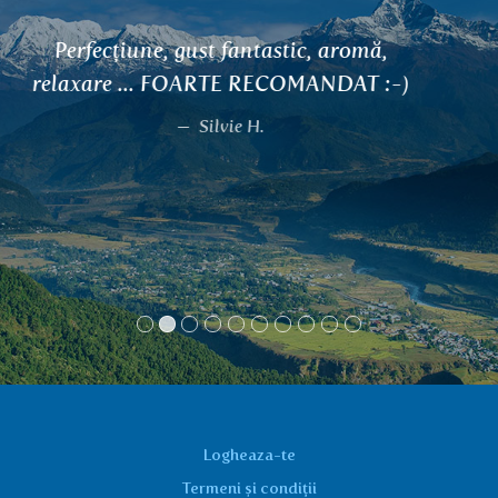
Înainte de a încerca ceaiurile Everest
Ayurveda, nu exista un ceai care să mă
ajute. Ceaiul dvstra reprezintă parte
integrantă din kitul de prim-ajutor de la
domiciliu și mă mențin fascinat de
efectele. Nu pot stai fără Udana după
muncă.
Jan Mazanec, zdravotní masáže Praha 6
Logheaza-te