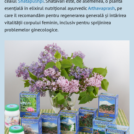
ceaiul
Shatapushpi
. Shatavari este, de asemenea, o plantă
esențială în elixirul nutrițional ayurvedic
Arthavaprash
, pe
care îl recomandăm pentru regenerarea generală și întărirea
vitalității corpului feminin, inclusiv pentru sprijinirea
problemelor ginecologice.