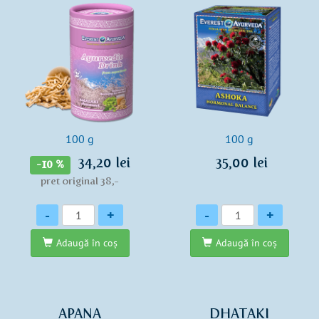
100 g
100 g
34,20 lei
35,00 lei
-10 %
pret original 38,-
Cantitate
Cantitate
-
+
-
+
Adaugă în coş
Adaugă în coş
APANA
DHATAKI