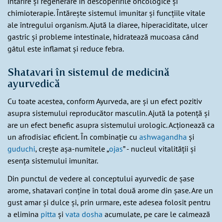
întărire și regenerare în descoperirile oncologice și
chimioterapie. Întărește sistemul imunitar și funcțiile vitale
ale întregului organism. Ajută la diaree, hiperaciditate, ulcer
gastric și probleme intestinale, hidratează mucoasa când
gâtul este inflamat și reduce febra.
Shatavari în sistemul de medicină
ayurvedică
Cu toate acestea, conform Ayurveda, are și un efect pozitiv
asupra sistemului reproducător masculin. Ajută la potență și
are un efect benefic asupra sistemului urologic. Acționează ca
un afrodisiac eficient. În combinație cu
ashwagandha
și
guduchi
, crește așa-numitele „
ojas
” - nucleul vitalității și
esența sistemului imunitar.
Din punctul de vedere al conceptului ayurvedic de șase
arome, shatavari conține în total două arome din șase. Are un
gust amar și dulce și, prin urmare, este adesea folosit pentru
a elimina
pitta
și
vata dosha
acumulate, pe care le calmează