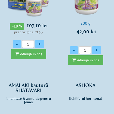
200 g
107,10 lei
-10 %
42,00 lei
pret original 119,-
Cantitate
-
+
Cantitate
-
+
Adaugă în coş
Adaugă în coş
AMALAKI băutură
ASHOKA
SHATAVARI
Imunitate & armonie pentru
Echilibrul hormonal
femei