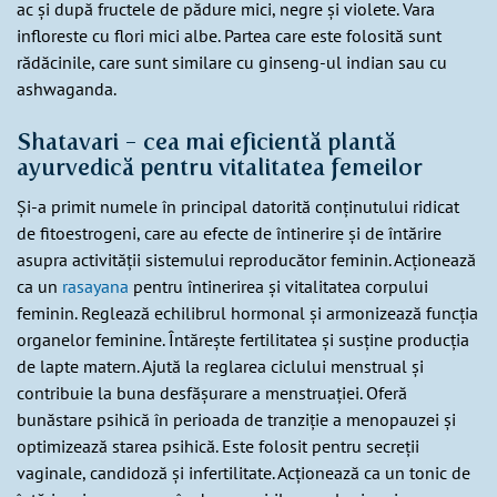
ac și după fructele de pădure mici, negre și violete. Vara
infloreste cu flori mici albe. Partea care este folosită sunt
rădăcinile, care sunt similare cu ginseng-ul indian sau cu
ashwaganda.
Shatavari - cea mai eficientă plantă
ayurvedică pentru vitalitatea femeilor
Și-a primit numele în principal datorită conținutului ridicat
de fitoestrogeni, care au efecte de întinerire și de întărire
asupra activității sistemului reproducător feminin. Acționează
ca un
rasayana
pentru întinerirea și vitalitatea corpului
feminin. Reglează echilibrul hormonal și armonizează funcția
organelor feminine. Întărește fertilitatea și susține producția
de lapte matern. Ajută la reglarea ciclului menstrual și
contribuie la buna desfășurare a menstruației. Oferă
bunăstare psihică în perioada de tranziție a menopauzei și
optimizează starea psihică. Este folosit pentru secreții
vaginale, candidoză și infertilitate. Acționează ca un tonic de