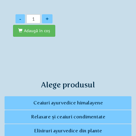
Cantitate
-
+
Adaugă în coş
Alege produsul
Ceaiuri ayurvedice himalayene
Relaxare și ceaiuri condimentate
Elixiruri ayurvedice din plante