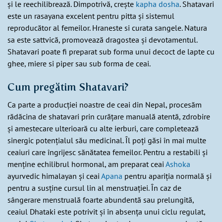
și le reechilibrează. Dimpotrivă, crește
kapha dosha
. Shatavari
este un rasayana excelent pentru pitta și sistemul
reproducător al femeilor. Hraneste si curata sangele. Natura
sa este sattvică, promovează dragostea și devotamentul.
Shatavari poate fi preparat sub forma unui decoct de lapte cu
ghee, miere si piper sau sub forma de ceai.
Cum pregătim Shatavari?
Ca parte a producției noastre de ceai din Nepal, procesăm
rădăcina de shatavari prin curățare manuală atentă, zdrobire
și amestecare ulterioară cu alte ierburi, care completează
sinergic potențialul său medicinal. Îl poți găsi în mai multe
ceaiuri care îngrijesc sănătatea femeilor. Pentru a restabili și
menține echilibrul hormonal, am preparat ceai
Ashoka
ayurvedic himalayan și ceai
Apana
pentru apariția normală și
pentru a susține cursul lin al menstruației. În caz de
sângerare menstruală foarte abundentă sau prelungită,
ceaiul Dhataki este potrivit și în absența unui ciclu regulat,