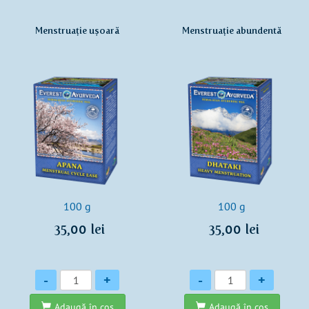
Menstruație ușoară
Menstruație abundentă
100 g
100 g
35,00 lei
35,00 lei
Cantitate
Cantitate
-
+
-
+
Adaugă în coş
Adaugă în coş