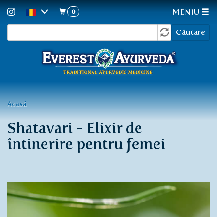
0
MENIU
Formular
Mergi
Căutare
la
de
conţinutul
căutare
principal
Eşti
Acasă
aici
Shatavari - Elixir de
întinerire pentru femei